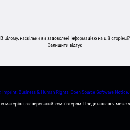
В цілому, наскільки ви задоволені інформацією на цій сторінці?
Залишити відгук
.
Imprint.
Business & Human Rights.
Open Source Software Notice.
о матеріал, згенерований комп'ютером. Представлення може ча