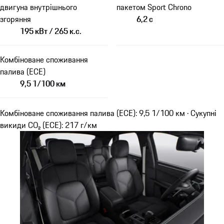
двигуна внутрішнього
пакетом Sport Chrono
згоряння
6,2 с
195 кВт / 265 к.с.
Комбіноване споживання
палива (ECE)
9,5 1/100 км
Комбіноване споживання палива (ECE): 9,5 1/100 км · Сукупні
викиди CO₂ (ECE): 217 г/км