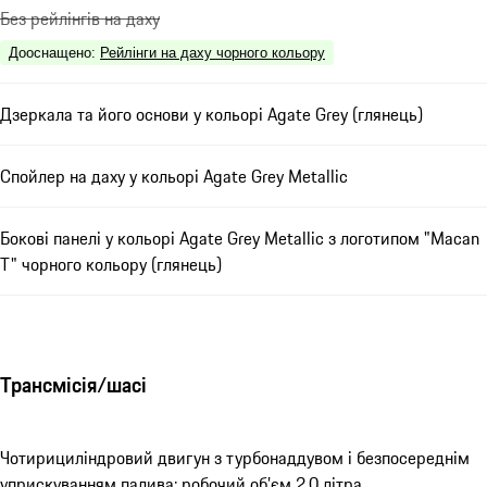
Без рейлінгів на даху
Дооснащено
:
Рейлінги на даху чорного кольору
Дзеркала та його основи у кольорі Agate Grey (глянець)
Спойлер на даху у кольорі Agate Grey Metallic
Бокові панелі у кольорі Agate Grey Metallic з логотипом "Macan
T" чорного кольору (глянець)
Трансмісія/шасі
Чотирициліндровий двигун з турбонаддувом і безпосереднім
уприскуванням палива: робочий об’єм 2,0 літра