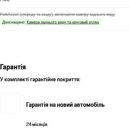
ParkAssist (спереду та ззаду), включаючи камеру заднього виду
Дооснащено
:
Камера заднього виду та круговий огляд
Гарантія
У комплекті гарантійне покриття:
Гарантія на новий автомобіль
24 місяців