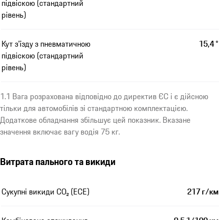
підвіскою (стандартний
рівень)
Кут з'їзду з пневматичною
15,4 °
підвіскою (стандартний
рівень)
1.1 Вага розрахована відповідно до директив ЄС і є дійсною
тільки для автомобілів зі стандартною комплектацією.
Додаткове обладнання збільшує цей показник. Вказане
значення включає вагу водія 75 кг.
Витрата пального та викиди
Сукупні викиди CO₂ (ECE)
217 г/км