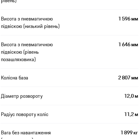
рівень)
Висота з пневматичною
1 596 мм
підвіскою (низький рівень)
Висота з пневматичною
1 646 мм
підвіскою (рівень
позашляховика)
Колісна база
2 807 мм
Діаметр розвороту
12,0 м
Радіус повороту коліс
11,2 м
Вага без навантаження
1 899 кг