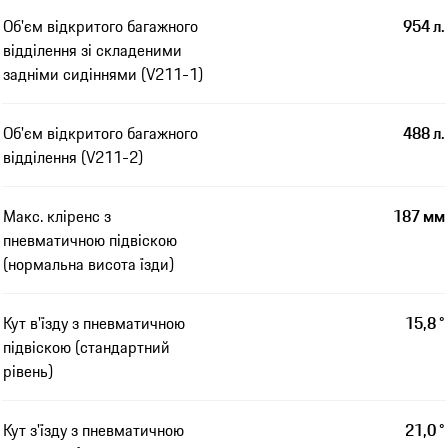
Об'єм відкритого багажного
954 л.
відділення зі складеними
задніми сидіннями (V211-1)
Об'єм відкритого багажного
488 л.
відділення (V211-2)
Макс. кліренс з
187 мм
пневматичною підвіскою
(нормальна висота їзди)
Кут в'їзду з пневматичною
15,8 °
підвіскою (стандартний
рівень)
Кут з'їзду з пневматичною
21,0 °