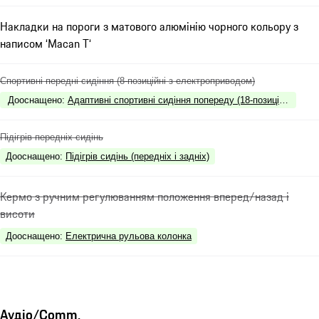
Накладки на пороги з матового алюмінію чорного кольору з
написом ‘Macan T‘
Спортивні передні сидіння (8-позиційні з електроприводом)
Дооснащено
:
Адаптивні спортивні сидіння попереду (18-позиційні з ел
Підігрів передніх сидінь
Дооснащено
:
Підігрів сидінь (передніх і задніх)
Кермо з ручним регулюванням положення вперед/назад і
висоти
Дооснащено
:
Електрична рульова колонка
Аудіо/Comm.