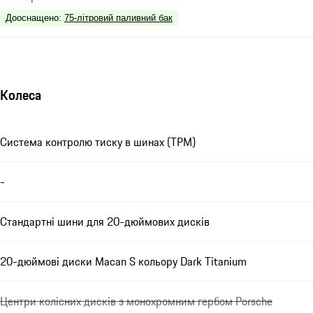
Дооснащено
:
75-літровий паливний бак
Колеса
Система контролю тиску в шинах (TPM)
-
Стандартні шини для 20-дюймових дисків
20-дюймові диски Macan S кольору Dark Titanium
Центри колісних дисків з монохромним гербом Porsche