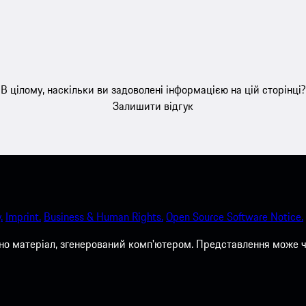
В цілому, наскільки ви задоволені інформацією на цій сторінці?
Залишити відгук
.
Imprint.
Business & Human Rights.
Open Source Software Notice.
о матеріал, згенерований комп'ютером. Представлення може ча