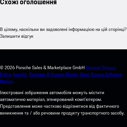
Схожі оголошення
В цілому, наскільки ви задоволені інформацією на цій сторінці?
Залишити відгук
©
2026
Porsche Sales & Marketplace GmbH
General Privacy
Policy.
Imprint.
Business & Human Rights.
Open Source Software
Notice.
Ілюстровані зображення автомобіля можуть містити
автоматично матеріал, згенерований комп'ютером.
Представлення може частково відрізнятися від фактичного
виникнення та / або речовини продукту транспортного засобу.