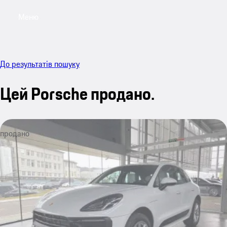
Меню
My sa
До результатів пошуку
Цей Porsche продано.
продано