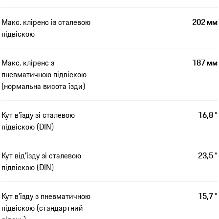
Макс. кліренс із сталевою
202 мм
підвіскою
Макс. кліренс з
187 мм
пневматичною підвіскою
(нормальна висота їзди)
Кут в'їзду зі сталевою
16,8 °
підвіскою (DIN)
Кут від'їзду зі сталевою
23,5 °
підвіскою (DIN)
Кут в'їзду з пневматичною
15,7 °
підвіскою (стандартний