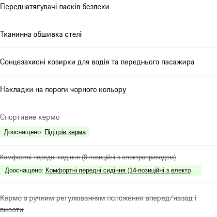
Переднатягувачі пасків безпеки
Тканинна обшивка стелі
Сонцезахисні козирки для водія та переднього пасажира
Накладки на пороги чорного кольору
Спортивне кермо
Дооснащено
:
Підігрів керма
Комфортні передні сидіння (8-позиційні з електроприводом)
Дооснащено
:
Комфортні передні сидіння (14-позиційні з електропривод
Кермо з ручним регулюванням положення вперед/назад і
висоти