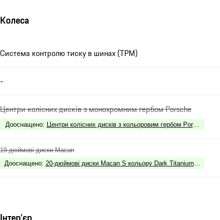
Колеса
Система контролю тиску в шинах (TPM)
-
Центри колісних дисків з монохромним гербом Porsche
Дооснащено
:
Центри колісних дисків з кольоровим гербом Porsche
19-дюймові диски Macan
Дооснащено
:
20-дюймові диски Macan S кольору Dark Titanium з висок
Інтер'єр