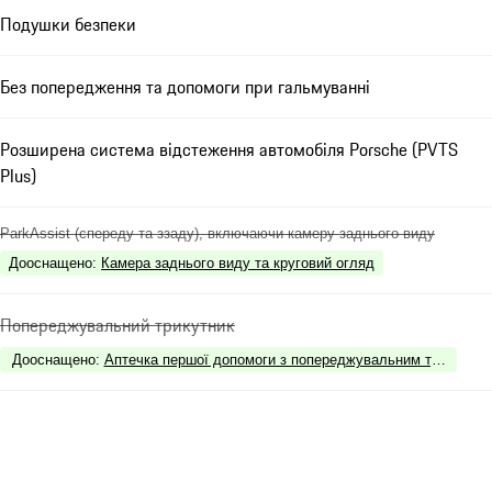
Подушки безпеки
Без попередження та допомоги при гальмуванні
Розширена система відстеження автомобіля Porsche (PVTS
Plus)
ParkAssist (спереду та ззаду), включаючи камеру заднього виду
Дооснащено
:
Камера заднього виду та круговий огляд
Попереджувальний трикутник
Дооснащено
:
Аптечка першої допомоги з попереджувальним трикутник