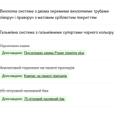
Вихлопна система з двома окремими вихлопними трубами
ліворуч і праворуч з матовим сріблястим покриттям
Гальмівна система з гальмівними супортами чорного кольору
Підсилювач керма
Дооснащено
:
Підсилювач керма Power steering plus
Аналоговий годинник на панелі приладів
Дооснащено
:
Компас на панелі приладів
65-літровий паливний бак
Дооснащено
:
75-літровий паливний бак