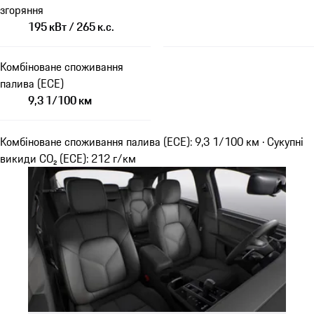
згоряння
195 кВт / 265 к.с.
Комбіноване споживання
палива (ECE)
9,3 1/100 км
Комбіноване споживання палива (ECE): 9,3 1/100 км · Сукупні
викиди CO₂ (ECE): 212 г/км