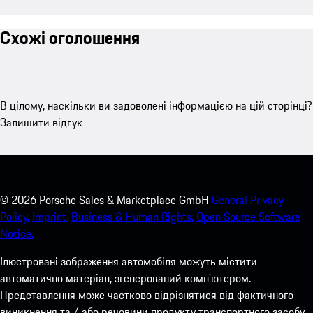
Схожі оголошення
В цілому, наскільки ви задоволені інформацією на цій сторінці?
Залишити відгук
©
2026
Porsche Sales & Marketplace GmbH
General Privacy
Policy.
Imprint.
Business & Human Rights.
Open Source Software
Notice.
Ілюстровані зображення автомобіля можуть містити
автоматично матеріал, згенерований комп'ютером.
Представлення може частково відрізнятися від фактичного
виникнення та / або речовини продукту транспортного засобу.