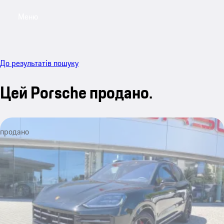
Меню
My sa
До результатів пошуку
Цей Porsche продано.
продано