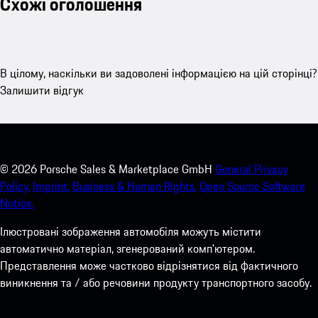
Схожі оголошення
В цілому, наскільки ви задоволені інформацією на цій сторінці?
Залишити відгук
©
2026
Porsche Sales & Marketplace GmbH
General Privacy
Policy.
Imprint.
Business & Human Rights.
Open Source Software
Notice.
Ілюстровані зображення автомобіля можуть містити
автоматично матеріал, згенерований комп'ютером.
Представлення може частково відрізнятися від фактичного
виникнення та / або речовини продукту транспортного засобу.