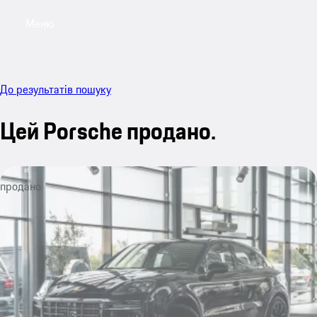
Меню
My sa
До результатів пошуку
Цей Porsche продано.
продано