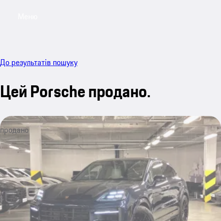
Меню
My sa
До результатів пошуку
Цей Porsche продано.
продано