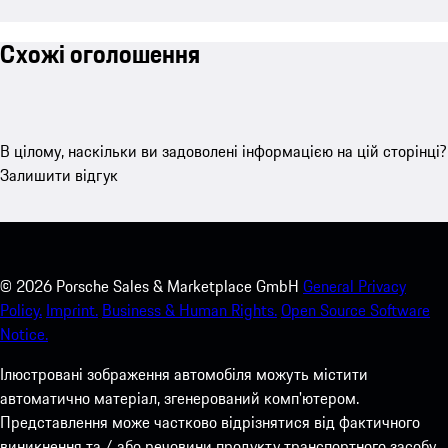
Схожі оголошення
В цілому, наскільки ви задоволені інформацією на цій сторінці?
Залишити відгук
©
2026
Porsche Sales & Marketplace GmbH
General Privacy
Policy.
Imprint.
Business & Human Rights.
Open Source Software
Notice.
Ілюстровані зображення автомобіля можуть містити
автоматично матеріал, згенерований комп'ютером.
Представлення може частково відрізнятися від фактичного
виникнення та / або речовини продукту транспортного засобу.