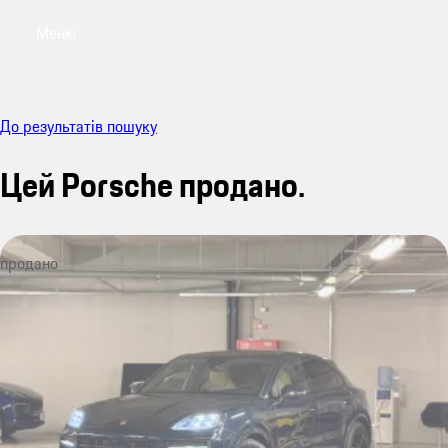
Меню
My sa
До результатів пошуку
Цей Porsche продано.
продано