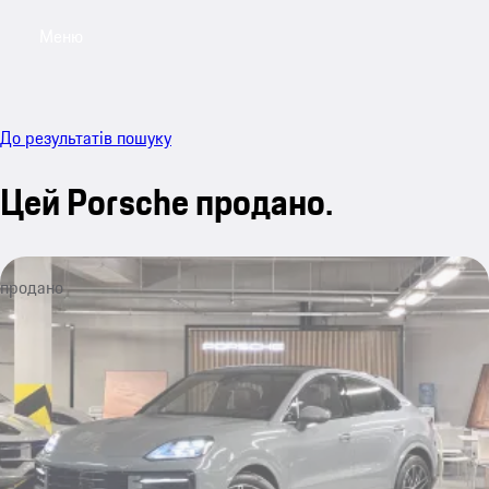
Меню
My sa
До результатів пошуку
Цей Porsche продано.
продано