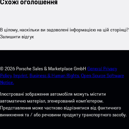
Схожі оголошення
В цілому, наскільки ви задоволені інформацією на цій сторінці?
Залишити відгук
©
2026
Porsche Sales & Marketplace GmbH
General Privacy
Policy.
Imprint.
Business & Human Rights.
Open Source Software
Notice.
Ілюстровані зображення автомобіля можуть містити
автоматично матеріал, згенерований комп'ютером.
Представлення може частково відрізнятися від фактичного
виникнення та / або речовини продукту транспортного засобу.