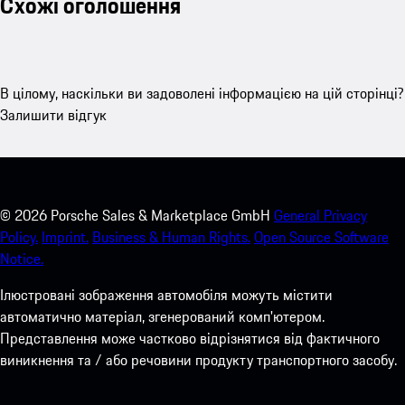
Схожі оголошення
В цілому, наскільки ви задоволені інформацією на цій сторінці?
Залишити відгук
©
2026
Porsche Sales & Marketplace GmbH
General Privacy
Policy.
Imprint.
Business & Human Rights.
Open Source Software
Notice.
Ілюстровані зображення автомобіля можуть містити
автоматично матеріал, згенерований комп'ютером.
Представлення може частково відрізнятися від фактичного
виникнення та / або речовини продукту транспортного засобу.