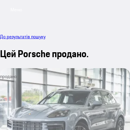
Меню
My sa
До результатів пошуку
Цей Porsche продано.
продано