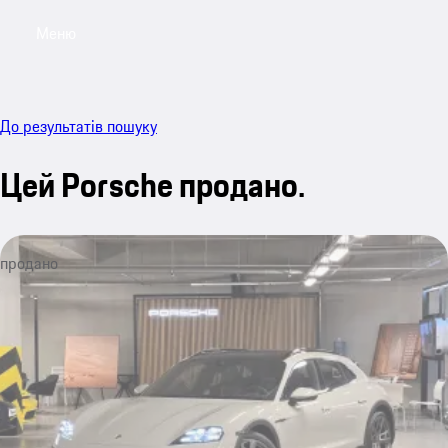
Меню
My sa
До результатів пошуку
Цей Porsche продано.
продано