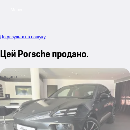
Меню
My sa
До результатів пошуку
Цей Porsche продано.
продано