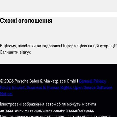
Схожі оголошення
В цілому, наскільки ви задоволені інформацією на цій сторінці?
Залишити відгук
©
2026
Porsche Sales & Marketplace GmbH
General Privacy
Policy.
Imprint.
Business & Human Rights.
Open Source Software
Notice.
Ілюстровані зображення автомобіля можуть містити
автоматично матеріал, згенерований комп'ютером.
Представлення може частково відрізнятися від фактичного