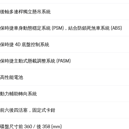
後軸多連桿獨立懸吊系統
保時捷車身動態穩定系統 (PSM)，結合防鎖死煞車系統 (ABS)
保時捷 4D 底盤控制系統
保時捷主動式懸載調整系統 (PASM)
高性能電池
動力輔助轉向系統
前六後四活塞，固定式卡鉗
碟盤尺寸前 360 / 後 358 (mm)