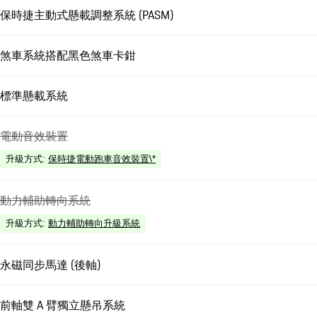
保時捷主動式懸載調整系統 (PASM)
煞車系統搭配黑色煞車卡鉗
標準懸載系統
電動音效裝置
升級方式
:
保時捷電動跑車音效裝置\*
動力輔助轉向系統
升級方式
:
動力輔助轉向升級系統
永磁同步馬達 (後軸)
前軸雙 A 臂獨立懸吊系統