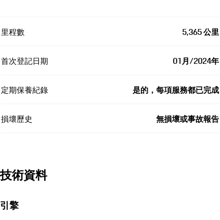
新車/中古車
保時捷認證中古車 (Former Demonstrator)
具有認證品質、完整履歷及原廠零件的車輛。
展示車是用於展覽或試駕的車輛。這可能會導致交車時里程數
不同。
里程數
5,365 公里
首次登記日期
01月/2024年
定期保養紀錄
是的，每項服務都已完成