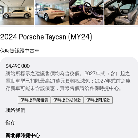
2024 Porsche Taycan (MY24)
保時捷認證中古車
$4,490,000
網站所標示之建議售價均為含稅價。2027年式（含）起之
電動車型已扣除最高21萬元貨物稅減免；2027年式前之庫
存新車可能未含該優惠，實際售價請洽各保時捷中心。
保時捷尊榮租賃
保時捷分期付款
保時捷附尾款
聯絡我們
儲存
新北保時捷中心