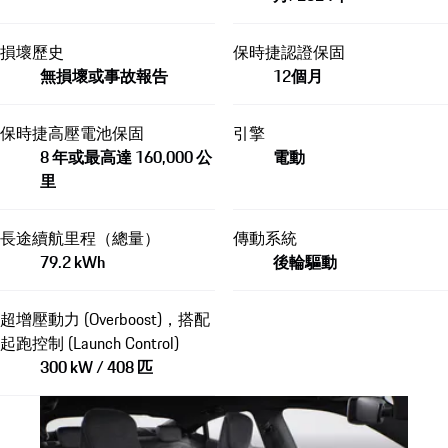
損壞歷史
保時捷認證保固
無損壞或事故報告
12個月
保時捷高壓電池保固
引擎
8 年或最高達 160,000 公
電動
里
長途續航里程（總量）
傳動系統
79.2 kWh
後輪驅動
超增壓動力 (Overboost)，搭配
起跑控制 (Launch Control)
300 kW / 408 匹