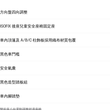
方向盤四向調整
ISOFIX 後座兒童安全座椅固定座
車內頂篷及 A/B/C 柱飾板採用織布材質包覆
黑色車門檻
安全氣囊
黑色造型踏板組
車內腳踏墊
雙前座八向電動調整舒適座椅