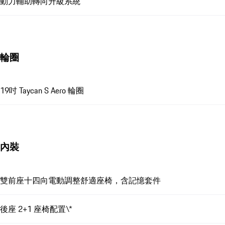
動力輔助轉向升級系統
輪圈
19吋 Taycan S Aero 輪圈
內裝
雙前座十四向電動調整舒適座椅，含記憶套件
後座 2+1 座椅配置\*