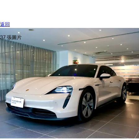
選單
My saved searches, 0 searches saved
My sa
返回
37 張圖片