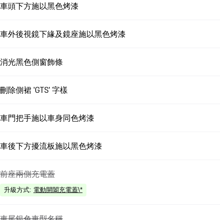
車頭下方施以黑色烤漆
車外後視鏡下緣及鏡座施以黑色烤漆
消光黑色側窗飾條
刪除側裙 'GTS' 字樣
車門把手施以車身同色烤漆
車後下方擾流板施以黑色烤漆
前座兩側充電蓋
升級方式
:
電動開闔充電蓋\*
車尾銀色車型名稱