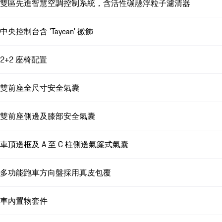
雙區先進智慧空調控制系統，含活性碳懸浮粒子濾清器
中央控制台含 'Taycan' 徽飾
2+2 座椅配置
雙前座全尺寸安全氣囊
雙前座側邊及膝部安全氣囊
車頂邊框及 A 至 C 柱側邊氣簾式氣囊
多功能跑車方向盤採用真皮包覆
車內置物套件