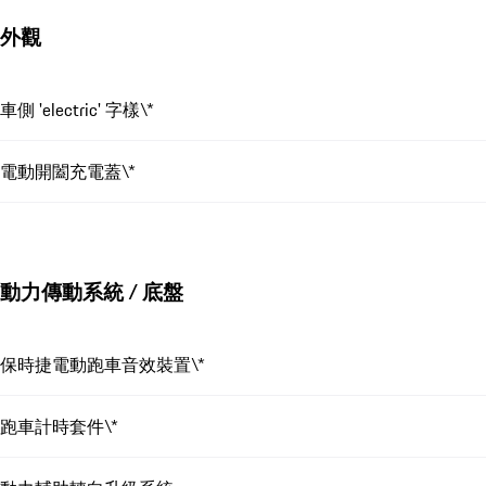
外觀
車側 'electric' 字樣\*
電動開闔充電蓋\*
動力傳動系統 / 底盤
保時捷電動跑車音效裝置\*
跑車計時套件\*