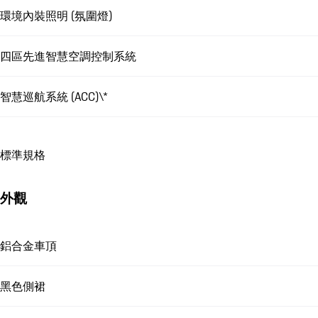
環境內裝照明 (氛圍燈)
四區先進智慧空調控制系統
智慧巡航系統 (ACC)\*
標準規格
外觀
鋁合金車頂
黑色側裙