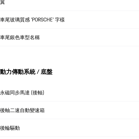
翼
車尾玻璃質感 'PORSCHE' 字樣
車尾銀色車型名稱
動力傳動系統 / 底盤
永磁同步馬達 (後軸)
後軸二速自動變速箱
後輪驅動