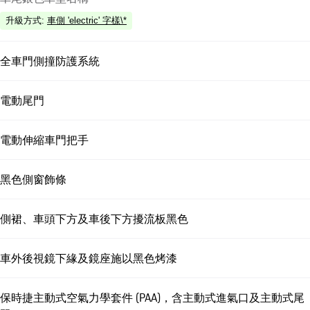
升級方式
:
車側 'electric' 字樣\*
全車門側撞防護系統
電動尾門
電動伸縮車門把手
黑色側窗飾條
側裙、車頭下方及車後下方擾流板黑色
車外後視鏡下緣及鏡座施以黑色烤漆
保時捷主動式空氣力學套件 (PAA)，含主動式進氣口及主動式尾