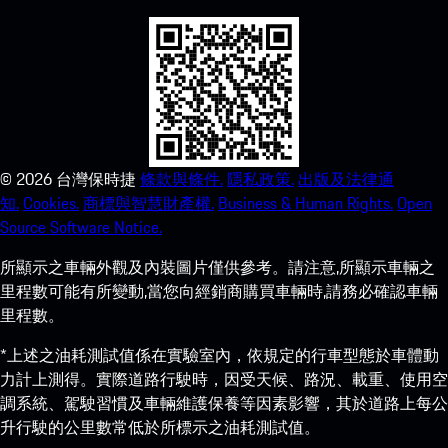
©
2026
台灣保時捷
條款與條件.
隱私政策.
出版及法律通
知.
Cookies.
商標與智慧財產權.
Business & Human Rights.
Open
Source Software Notice.
所顯示之車輛外觀及內裝圖片僅供參考。請注意,所顯示車輛之
里程數可能有所變動,當您向經銷商購買車輛時,請務必確認車輛
里程數。
*上述之油耗測試值係在實驗室內，依規定的行車型態於車體動
力計上測得。實際道路行駛時，因受天候、路況、載重、使用空
調系統、駕駛習慣及車輛維護保養等因素影響，其於道路上每公
升行駛的公里數常低於所標示之油耗測試值。