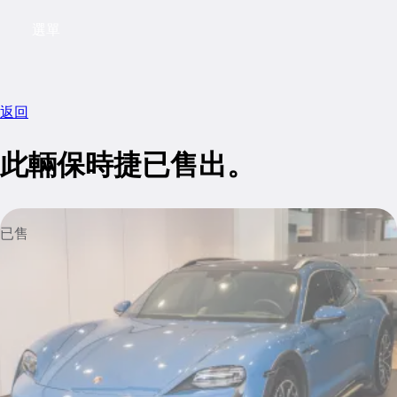
選單
My saved searches, 0 searches saved
My sa
返回
此輛保時捷已售出。
已售