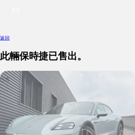
選單
My saved searches, 0 searches saved
My sa
返回
此輛保時捷已售出。
已售