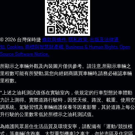
©
2026
台灣保時捷
條款與條件.
隱私政策.
出版及法律通
知.
Cookies.
商標與智慧財產權.
Business & Human Rights.
Open
Source Software Notice.
所顯示之車輛外觀及內裝圖片僅供參考。請注意,所顯示車輛之
里程數可能有所變動,當您向經銷商購買車輛時,請務必確認車輛
里程數。
*上述之油耗測試值係在實驗室內，依規定的行車型態於車體動
力計上測得。實際道路行駛時，因受天候、路況、載重、使用空
調系統、駕駛習慣及車輛維護保養等因素影響，其於道路上每公
升行駛的公里數常低於所標示之油耗測試值。
為維護民眾居住生活品質及環境安寧，請配備有「運動/競技模
式」等車輛(含跑車、大型重型機車)之車主，勿於市區及住宅區