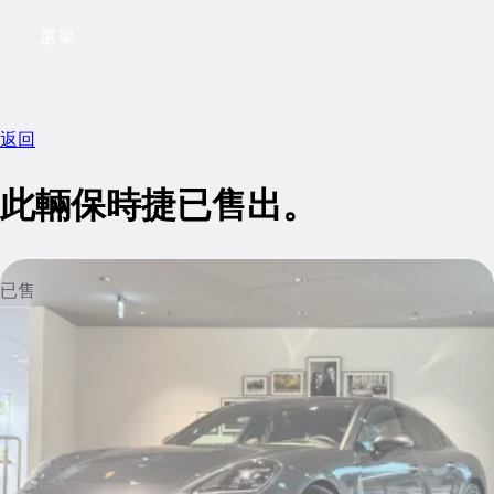
選單
My saved searches, 0 searches saved
My sa
返回
此輛保時捷已售出。
已售