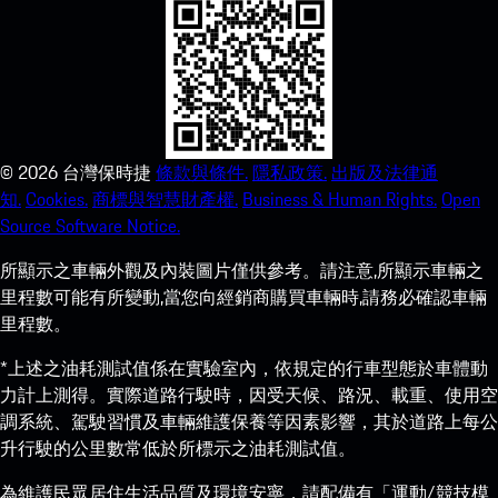
©
2026
台灣保時捷
條款與條件.
隱私政策.
出版及法律通
知.
Cookies.
商標與智慧財產權.
Business & Human Rights.
Open
Source Software Notice.
所顯示之車輛外觀及內裝圖片僅供參考。請注意,所顯示車輛之
里程數可能有所變動,當您向經銷商購買車輛時,請務必確認車輛
里程數。
*上述之油耗測試值係在實驗室內，依規定的行車型態於車體動
力計上測得。實際道路行駛時，因受天候、路況、載重、使用空
調系統、駕駛習慣及車輛維護保養等因素影響，其於道路上每公
升行駛的公里數常低於所標示之油耗測試值。
為維護民眾居住生活品質及環境安寧，請配備有「運動/競技模