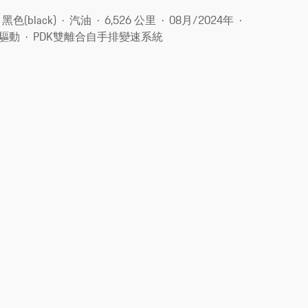
黑色(black)
汽油
6,526 公里
08月/2024年
驅動
PDK雙離合自手排變速系統