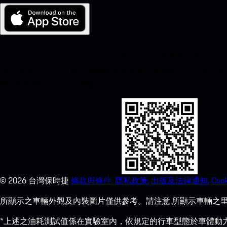
My Porsche 適用於 iOS
通過掃描下面的 QR 程式碼輕鬆下載我們的應用程式。立即訪問 Apple
間內提升您的 Porsche 體驗。
©
2026
台灣保時捷
條款與條件.
隱私政策.
出版及法律通知.
Cook
所顯示之車輛外觀及內裝圖片僅供參考。請注意,所顯示車輛之里
*上述之油耗測試值係在實驗室內，依規定的行車型態於車體動