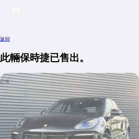
選單
My saved searches, 0 searches saved
My sa
返回
此輛保時捷已售出。
已售