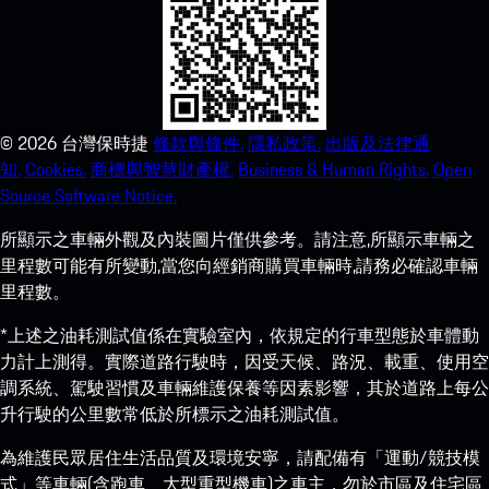
©
2026
台灣保時捷
條款與條件.
隱私政策.
出版及法律通
知.
Cookies.
商標與智慧財產權.
Business & Human Rights.
Open
Source Software Notice.
所顯示之車輛外觀及內裝圖片僅供參考。請注意,所顯示車輛之
里程數可能有所變動,當您向經銷商購買車輛時,請務必確認車輛
里程數。
*上述之油耗測試值係在實驗室內，依規定的行車型態於車體動
力計上測得。實際道路行駛時，因受天候、路況、載重、使用空
調系統、駕駛習慣及車輛維護保養等因素影響，其於道路上每公
升行駛的公里數常低於所標示之油耗測試值。
為維護民眾居住生活品質及環境安寧，請配備有「運動/競技模
式」等車輛(含跑車、大型重型機車)之車主，勿於市區及住宅區