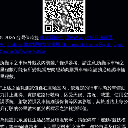
©
2026
台灣保時捷
條款與條件.
隱私政策.
出版及法律通
知.
Cookies.
商標與智慧財產權.
Business & Human Rights.
Open
Source Software Notice.
所顯示之車輛外觀及內裝圖片僅供參考。請注意,所顯示車輛之
里程數可能有所變動,當您向經銷商購買車輛時,請務必確認車輛
里程數。
*上述之油耗測試值係在實驗室內，依規定的行車型態於車體動
力計上測得。實際道路行駛時，因受天候、路況、載重、使用空
調系統、駕駛習慣及車輛維護保養等因素影響，其於道路上每公
升行駛的公里數常低於所標示之油耗測試值。
為維護民眾居住生活品質及環境安寧，請配備有「運動/競技模
式」等車輛(含跑車、大型重型機車)之車主，勿於市區及住宅區