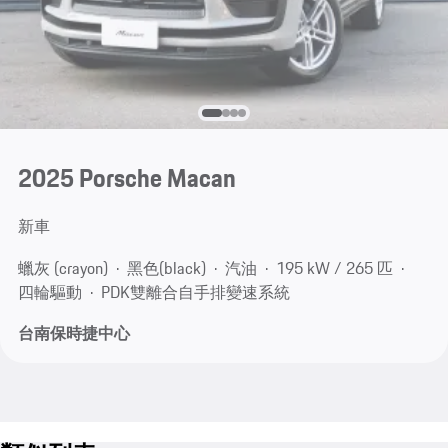
2025 Porsche Macan
新車
蠟灰 (crayon)
黑色(black)
汽油
195 kW / 265 匹
四輪驅動
PDK雙離合自手排變速系統
台南保時捷中心