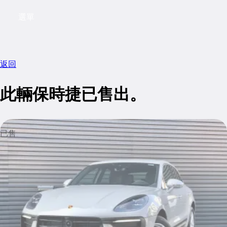
選單
My saved searches, 0 searches saved
My sa
返回
此輛保時捷已售出。
已售