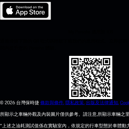
My Porsche 適用於 iOS
通過掃描下面的 QR 程式碼輕鬆下載我們的應用程式。立即訪問 Apple
間內提升您的 Porsche 體驗。
©
2026
台灣保時捷
條款與條件.
隱私政策.
出版及法律通知.
Cook
所顯示之車輛外觀及內裝圖片僅供參考。請注意,所顯示車輛之里
*上述之油耗測試值係在實驗室內，依規定的行車型態於車體動