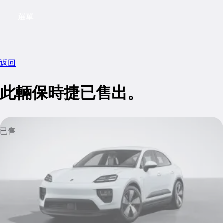
選單
My saved searches, 0 searches saved
My sa
返回
此輛保時捷已售出。
已售