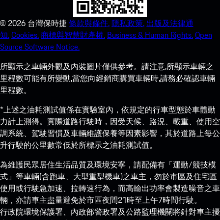
©
2026
台灣保時捷
條款與條件.
隱私政策.
出版及法律通
知.
Cookies.
商標與智慧財產權.
Business & Human Rights.
Open
Source Software Notice.
所顯示之車輛外觀及內裝圖片僅供參考。請注意,所顯示車輛之
里程數可能有所變動,當您向經銷商購買車輛時,請務必確認車輛
里程數。
*上述之油耗測試值係在實驗室內，依規定的行車型態於車體動
力計上測得。實際道路行駛時，因受天候、路況、載重、使用空
調系統、駕駛習慣及車輛維護保養等因素影響，其於道路上每公
升行駛的公里數常低於所標示之油耗測試值。
為維護民眾居住生活品質及環境安寧，請配備有「運動/競技模
式」等車輛(含跑車、大型重型機車)之車主，勿於市區及住宅區
使用或行駛急加速、拉轉速行為，而高輸出功率會製造噪音之車
輛，亦請車主盡量避免於市區夜間21時至上午7時間行駛。
行政院環境保護署、內政部警政署及公路監理機關將針對車主擾