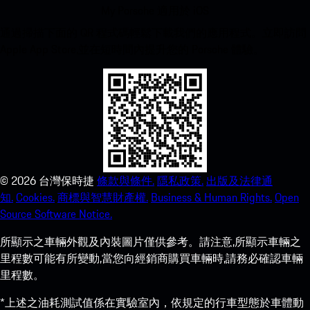
My Porsche 適用於 iOS
通過掃描下面的 QR 程式碼輕鬆下載我們的應用程式。立即訪問
Apple App Store,並在短時間內提升您的 Porsche 體驗。
©
2026
台灣保時捷
條款與條件.
隱私政策.
出版及法律通
知.
Cookies.
商標與智慧財產權.
Business & Human Rights.
Open
Source Software Notice.
所顯示之車輛外觀及內裝圖片僅供參考。請注意,所顯示車輛之
里程數可能有所變動,當您向經銷商購買車輛時,請務必確認車輛
里程數。
*上述之油耗測試值係在實驗室內，依規定的行車型態於車體動