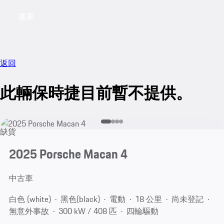
選單
My saved searches, 0 searches saved
My sa
返回
此輛保時捷目前暫不提供。
缺貨
2025 Porsche Macan 4
中古車
白色 (white)
黑色(black)
電動
18 公里
尚未登記
無意外事故
300 kW / 408 匹
四輪驅動