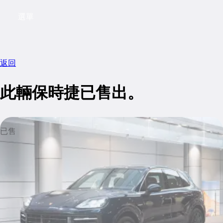
選單
My saved searches, 0 searches saved
My sa
返回
此輛保時捷已售出。
已售