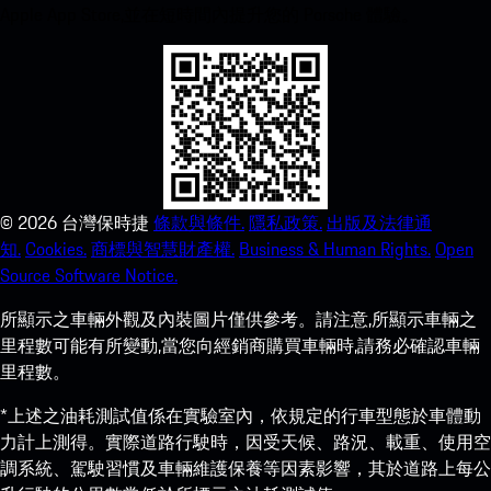
Apple App Store,並在短時間內提升您的 Porsche 體驗。
©
2026
台灣保時捷
條款與條件.
隱私政策.
出版及法律通
知.
Cookies.
商標與智慧財產權.
Business & Human Rights.
Open
Source Software Notice.
所顯示之車輛外觀及內裝圖片僅供參考。請注意,所顯示車輛之
里程數可能有所變動,當您向經銷商購買車輛時,請務必確認車輛
里程數。
*上述之油耗測試值係在實驗室內，依規定的行車型態於車體動
力計上測得。實際道路行駛時，因受天候、路況、載重、使用空
調系統、駕駛習慣及車輛維護保養等因素影響，其於道路上每公