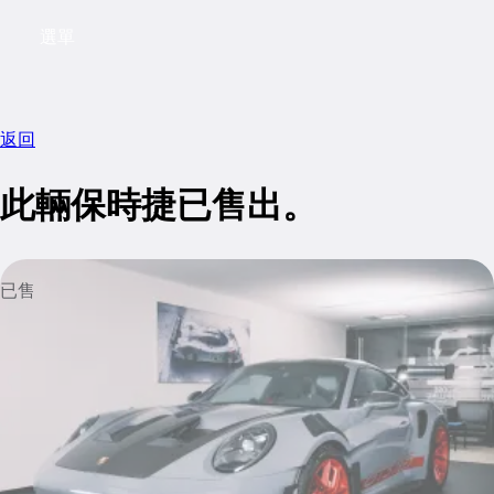
選單
My saved searches, 0 searches saved
My sa
返回
此輛保時捷已售出。
已售