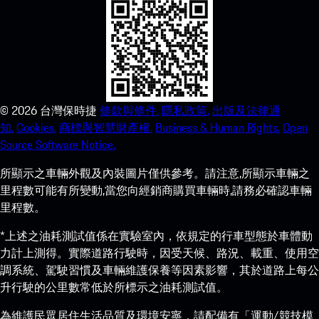
©
2026
台灣保時捷
條款與條件.
隱私政策.
出版及法律通
知.
Cookies.
商標與智慧財產權.
Business & Human Rights.
Open
Source Software Notice.
所顯示之車輛外觀及內裝圖片僅供參考。請注意,所顯示車輛之
里程數可能有所變動,當您向經銷商購買車輛時,請務必確認車輛
里程數。
*上述之油耗測試值係在實驗室內，依規定的行車型態於車體動
力計上測得。實際道路行駛時，因受天候、路況、載重、使用空
調系統、駕駛習慣及車輛維護保養等因素影響，其於道路上每公
升行駛的公里數常低於所標示之油耗測試值。
為維護民眾居住生活品質及環境安寧，請配備有「運動/競技模