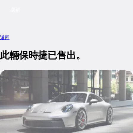
選單
My saved searches, 0 searches saved
My sa
返回
此輛保時捷已售出。
已售