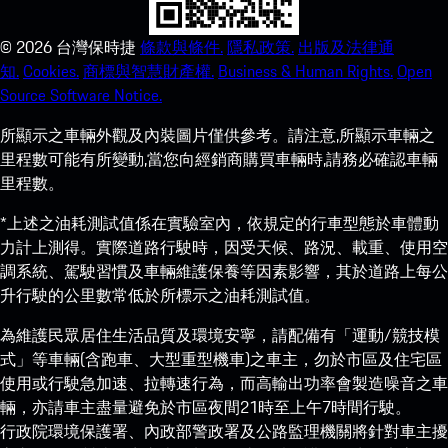
©
2026
台灣保時捷
條款與條件.
隱私政策.
出版及法律通
知.
Cookies.
商標與智慧財產權.
Business & Human Rights.
Open
Source Software Notice.
所顯示之車輛外觀及內裝圖片僅供參考。請注意,所顯示車輛之
里程數可能有所變動,當您向經銷商購買車輛時,請務必確認車輛
里程數。
*上述之油耗測試值係在實驗室內，依規定的行車型態於車體動
力計上測得。實際道路行駛時，因受天候、路況、載重、使用空
調系統、駕駛習慣及車輛維護保養等因素影響，其於道路上每公
升行駛的公里數常低於所標示之油耗測試值。
為維護民眾居住生活品質及環境安寧，請配備有「運動/競技模
式」等車輛(含跑車、大型重型機車)之車主，勿於市區及住宅區
使用或行駛急加速、拉轉速行為，而高輸出功率會製造噪音之車
輛，亦請車主盡量避免於市區夜間21時至上午7時間行駛。
行政院環境保護署、內政部警政署及公路監理機關將針對車主擾