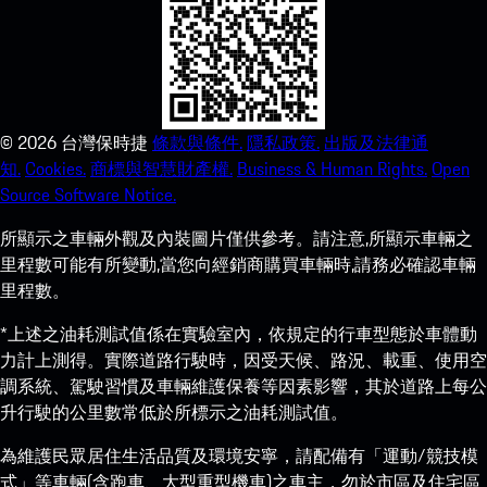
©
2026
台灣保時捷
條款與條件.
隱私政策.
出版及法律通
知.
Cookies.
商標與智慧財產權.
Business & Human Rights.
Open
Source Software Notice.
所顯示之車輛外觀及內裝圖片僅供參考。請注意,所顯示車輛之
里程數可能有所變動,當您向經銷商購買車輛時,請務必確認車輛
里程數。
*上述之油耗測試值係在實驗室內，依規定的行車型態於車體動
力計上測得。實際道路行駛時，因受天候、路況、載重、使用空
調系統、駕駛習慣及車輛維護保養等因素影響，其於道路上每公
升行駛的公里數常低於所標示之油耗測試值。
為維護民眾居住生活品質及環境安寧，請配備有「運動/競技模
式」等車輛(含跑車、大型重型機車)之車主，勿於市區及住宅區