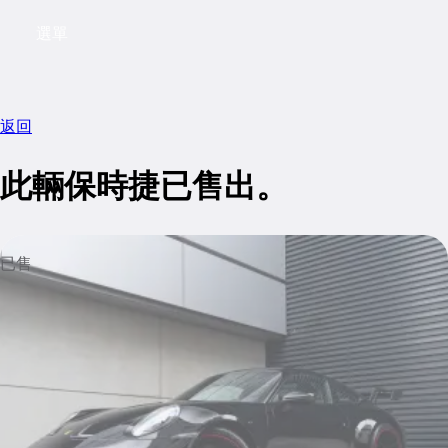
選單
My saved searches, 0 searches saved
My sa
返回
此輛保時捷已售出。
已售