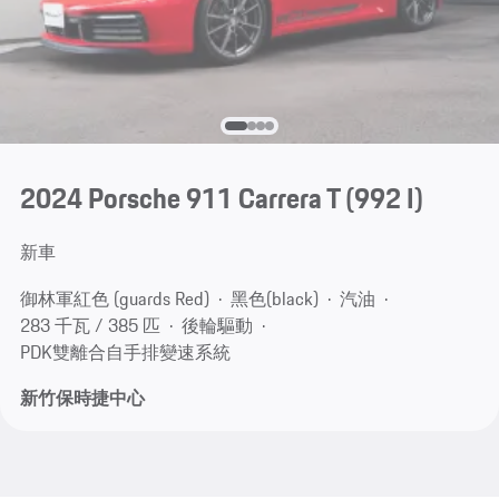
2024 Porsche 911 Carrera T
(992 I)
新車
御林軍紅色 (guards Red)
黑色(black)
汽油
283 千瓦 / 385 匹
後輪驅動
PDK雙離合自手排變速系統
新竹保時捷中心