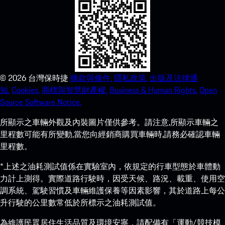
©
2026
台灣保時捷
條款與條件.
隱私政策.
出版及法律通
知.
Cookies.
商標與智慧財產權.
Business & Human Rights.
Open
Source Software Notice.
所顯示之車輛外觀及內裝圖片僅供參考。請注意,所顯示車輛之
里程數可能有所變動,當您向經銷商購買車輛時,請務必確認車輛
里程數。
*上述之油耗測試值係在實驗室內，依規定的行車型態於車體動
力計上測得。實際道路行駛時，因受天候、路況、載重、使用空
調系統、駕駛習慣及車輛維護保養等因素影響，其於道路上每公
升行駛的公里數常低於所標示之油耗測試值。
為維護民眾居住生活品質及環境安寧，請配備有「運動/競技模