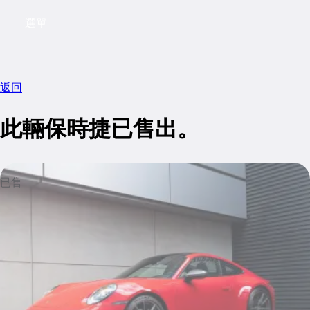
選單
My saved searches, 0 searches saved
My sa
返回
此輛保時捷已售出。
已售