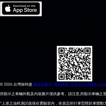
My Porsche 適用於 iOS
通過掃描下面的 QR 程式碼輕鬆下載我們的應用程式。立即訪問 Apple
間內提升您的 Porsche 體驗。
©
2026
台灣保時捷
條款與條件.
隱私政策.
出版及法律通知.
Cook
所顯示之車輛外觀及內裝圖片僅供參考。請注意,所顯示車輛之里
*上述之油耗測試值係在實驗室內，依規定的行車型態於車體動