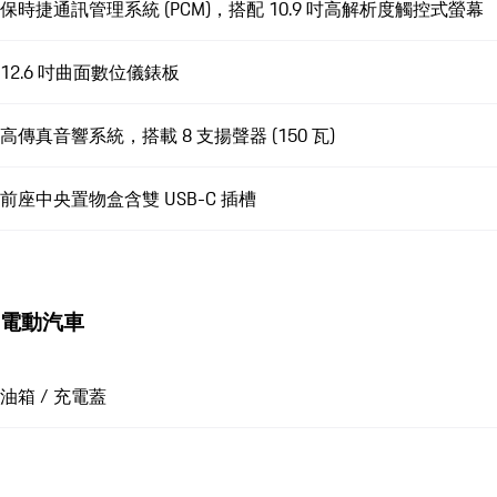
保時捷通訊管理系統 (PCM)，搭配 10.9 吋高解析度觸控式螢幕
12.6 吋曲面數位儀錶板
高傳真音響系統，搭載 8 支揚聲器 (150 瓦)
前座中央置物盒含雙 USB-C 插槽
電動汽車
油箱 / 充電蓋