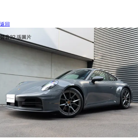
選單
My saved searches, 0 searches saved
My sa
返回
聲音
32 張圖片