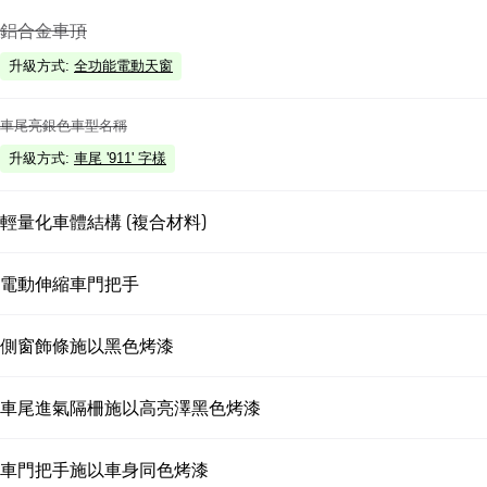
鋁合金車頂
升級方式
:
全功能電動天窗
車尾亮銀色車型名稱
升級方式
:
車尾 '911' 字樣
輕量化車體結構 (複合材料)
電動伸縮車門把手
側窗飾條施以黑色烤漆
車尾進氣隔柵施以高亮澤黑色烤漆
車門把手施以車身同色烤漆