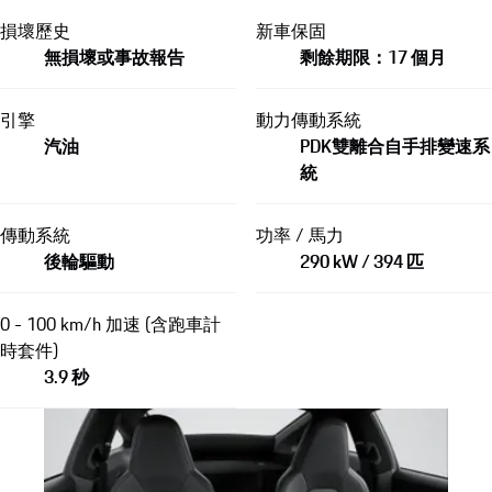
損壞歷史
新車保固
無損壞或事故報告
剩餘期限：17 個月
引擎
動力傳動系統
汽油
PDK雙離合自手排變速系
統
傳動系統
功率 / 馬力
後輪驅動
290 kW / 394 匹
0 - 100 km/h 加速 (含跑車計
時套件)
3.9 秒