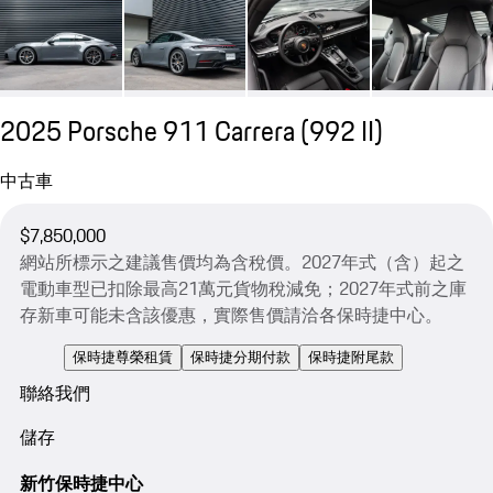
2025 Porsche 911 Carrera
(992 II)
中古車
$7,850,000
網站所標示之建議售價均為含稅價。2027年式（含）起之
電動車型已扣除最高21萬元貨物稅減免；2027年式前之庫
存新車可能未含該優惠，實際售價請洽各保時捷中心。
保時捷尊榮租賃
保時捷分期付款
保時捷附尾款
聯絡我們
儲存
新竹保時捷中心