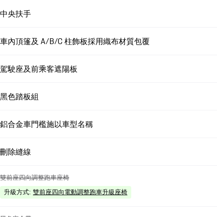
中央扶手
車內頂篷及 A/B/C 柱飾板採用織布材質包覆
駕駛座及前乘客遮陽板
黑色踏板組
鋁合金車門檻施以車型名稱
刪除縫線
雙前座四向調整跑車座椅
升級方式
:
雙前座四向電動調整跑車升級座椅