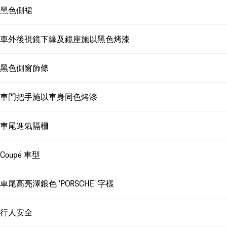
黑色側裙
車外後視鏡下緣及鏡座施以黑色烤漆
黑色側窗飾條
車門把手施以車身同色烤漆
車尾進氣隔柵
Coupé 車型
車尾高亮澤銀色 'PORSCHE' 字樣
行人安全