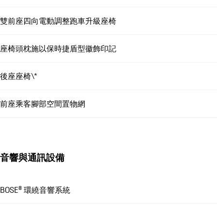
雙前座四向電動調整跑車升級座椅
座椅頭枕施以保時捷盾型徽飾印記
後座座椅\*
前座乘客腳部空間置物網
音響與通訊設備
BOSE® 環繞音響系統