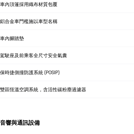
車內頂篷採用織布材質包覆
鋁合金車門檻施以車型名稱
車內腳踏墊
駕駛座及前乘客全尺寸安全氣囊
保時捷側撞防護系統 (POSIP)
雙區恆溫空調系統，含活性碳粉塵過濾器
音響與通訊設備