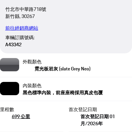
竹北市中華路718號
新竹縣, 30267
前往經銷商網站
車輛訂購號碼:
A43342
外觀顏色
霓光板岩灰 (slate Grey Neo)
內裝顏色
黑色標準內裝，前座座椅採用真皮包覆
里程數
首次登記日期
699 公里
首次登記日期 01
月/2026年