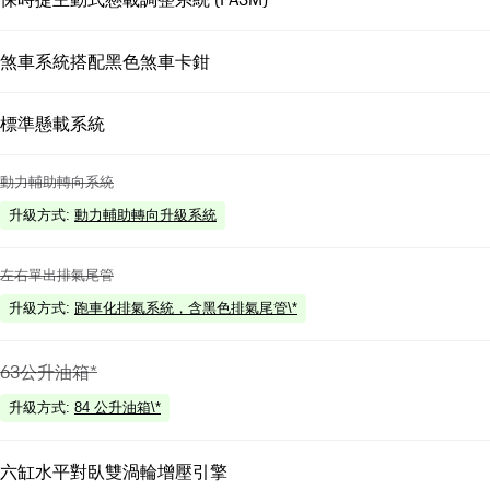
煞車系統搭配黑色煞車卡鉗
標準懸載系統
動力輔助轉向系統
升級方式
:
動力輔助轉向升級系統
左右單出排氣尾管
升級方式
:
跑車化排氣系統，含黑色排氣尾管\*
63公升油箱*
升級方式
:
84 公升油箱\*
六缸水平對臥雙渦輪增壓引擎