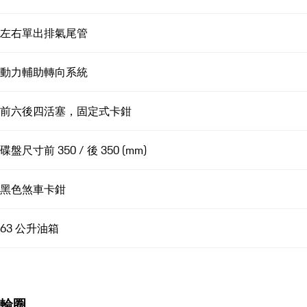
左右單出排氣尾管
動力輔助轉向系統
前六後四活塞，固定式卡鉗
碟盤尺寸前 350 / 後 350 (mm)
黑色煞車卡鉗
63 公升油箱
輪圈