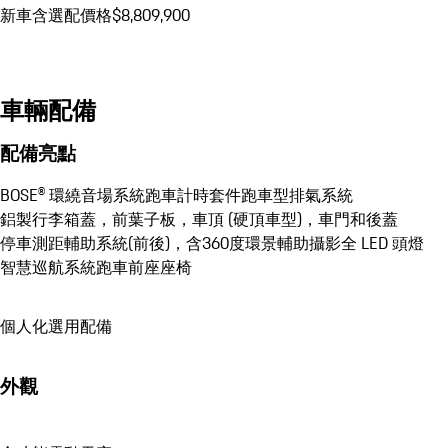
新車含選配價格$8,809,900
車輛配備
配備亮點
BOSE® 環繞音場系統
跑車計時套件
跑車型排氣系統
鋁製行李箱蓋，前葉子板，車頂 (硬頂車型)，車門和後蓋
停車測距輔助系統(前後)，含360度環景輔助攝影
全 LED 頭燈
智慧巡航系統
跑車前座座椅
個人化選用配備
外觀