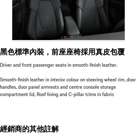
黑色標準內裝，前座座椅採用真皮包覆
Driver and front passenger seats in smooth-finish leather.
Smooth-finish leather in interior colour on steering wheel rim, door
handles, door panel armrests and centre console storage
compartment lid, Roof lining and C-pillar trims in fabric
經銷商的其他註解