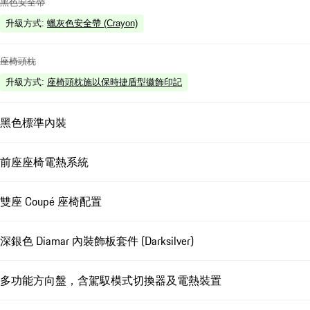
黑色安全帶
升級方式
:
蠟灰色安全帶 (Crayon)
座椅頭枕
升級方式
:
座椅頭枕施以保時捷盾型徽飾印記
黑色標準內裝
前座座椅電熱系統
雙座 Coupé 座椅配置
深銀色 Diamar 內裝飾板套件 (Darksilver)
多功能方向盤，含駕馭模式切換器及電熱裝置