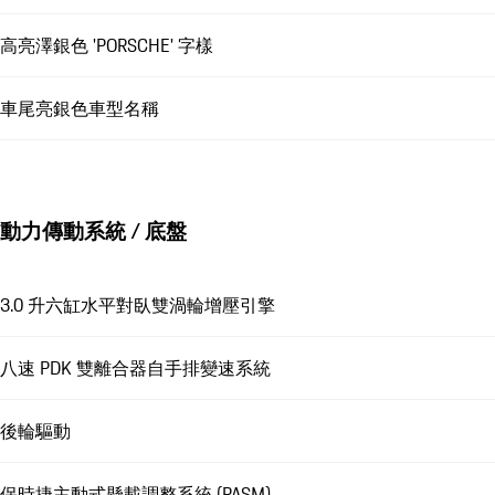
高亮澤銀色 'PORSCHE' 字樣
車尾亮銀色車型名稱
動力傳動系統 / 底盤
3.0 升六缸水平對臥雙渦輪增壓引擎
八速 PDK 雙離合器自手排變速系統
後輪驅動
保時捷主動式懸載調整系統 (PASM)