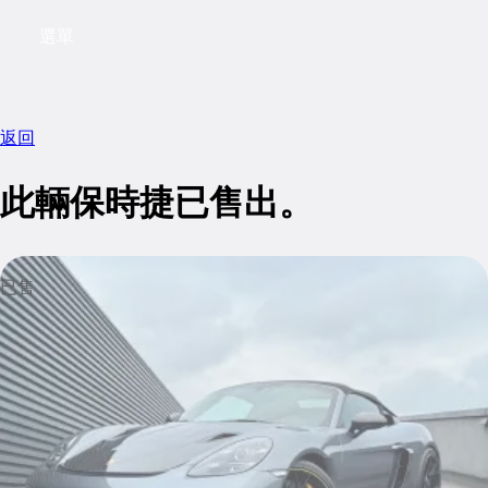
選單
My saved searches, 0 searches saved
My sa
返回
此輛保時捷已售出。
已售