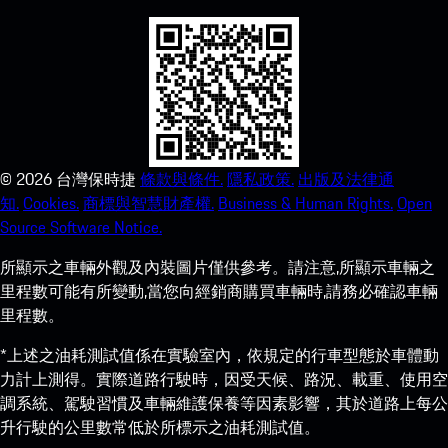
©
2026
台灣保時捷
條款與條件.
隱私政策.
出版及法律通
知.
Cookies.
商標與智慧財產權.
Business & Human Rights.
Open
Source Software Notice.
所顯示之車輛外觀及內裝圖片僅供參考。請注意,所顯示車輛之
里程數可能有所變動,當您向經銷商購買車輛時,請務必確認車輛
里程數。
*上述之油耗測試值係在實驗室內，依規定的行車型態於車體動
力計上測得。實際道路行駛時，因受天候、路況、載重、使用空
調系統、駕駛習慣及車輛維護保養等因素影響，其於道路上每公
升行駛的公里數常低於所標示之油耗測試值。