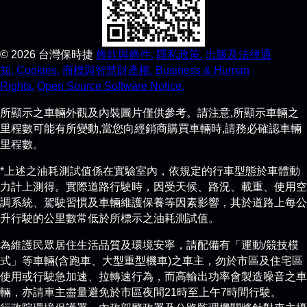
©
2026
台灣保時捷
條款與條件.
隱私政策.
出版及法律通
知.
Cookies.
商標與智慧財產權.
Business & Human
Rights.
Open Source Software Notice.
所顯示之車輛外觀及內裝圖片僅供參考。請注意,所顯示車輛之
里程數可能有所變動,當您向經銷商購買車輛時,請務必確認車輛
里程數。
*上述之油耗測試值係在實驗室內，依規定的行車型態於車體動
力計上測得。實際道路行駛時，因受天候、路況、載重、使用空
調系統、駕駛習慣及車輛維護保養等因素影響，其於道路上每公
升行駛的公里數常低於所標示之油耗測試值。
為維護民眾居住生活品質及環境安寧，請配備有「運動/競技模
式」等車輛(含跑車、大型重型機車)之車主，勿於市區及住宅區
使用或行駛急加速、拉轉速行為，而高輸出功率會製造噪音之車
輛，亦請車主盡量避免於市區夜間21時至上午7時間行駛。