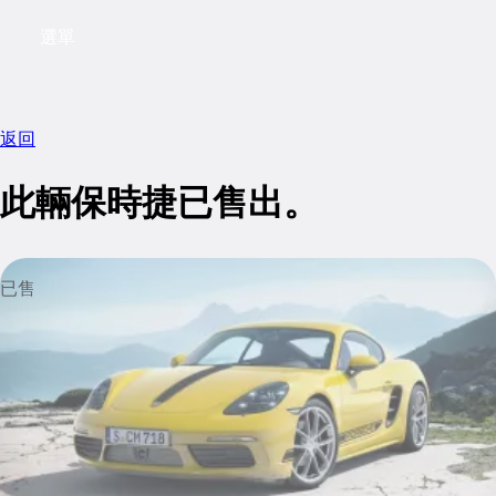
選單
My saved searches, 0 searches saved
My s
返回
此輛保時捷已售出。
已售