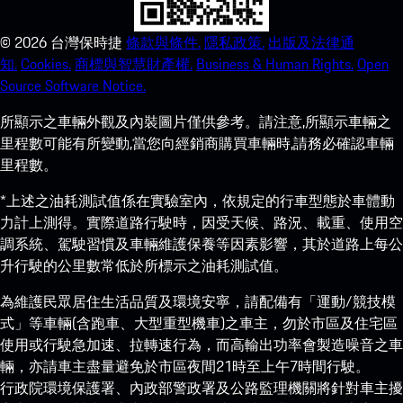
©
2026
台灣保時捷
條款與條件.
隱私政策.
出版及法律通
知.
Cookies.
商標與智慧財產權.
Business & Human Rights.
Open
Source Software Notice.
所顯示之車輛外觀及內裝圖片僅供參考。請注意,所顯示車輛之
里程數可能有所變動,當您向經銷商購買車輛時,請務必確認車輛
里程數。
*上述之油耗測試值係在實驗室內，依規定的行車型態於車體動
力計上測得。實際道路行駛時，因受天候、路況、載重、使用空
調系統、駕駛習慣及車輛維護保養等因素影響，其於道路上每公
升行駛的公里數常低於所標示之油耗測試值。
為維護民眾居住生活品質及環境安寧，請配備有「運動/競技模
式」等車輛(含跑車、大型重型機車)之車主，勿於市區及住宅區
使用或行駛急加速、拉轉速行為，而高輸出功率會製造噪音之車
輛，亦請車主盡量避免於市區夜間21時至上午7時間行駛。
行政院環境保護署、內政部警政署及公路監理機關將針對車主擾