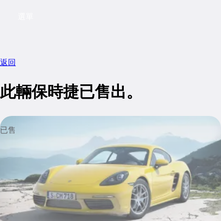
選單
My saved searches, 0 searches saved
My sa
返回
此輛保時捷已售出。
已售