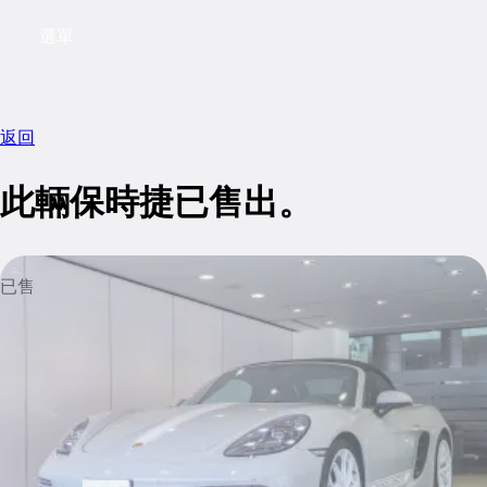
選單
My saved searches, 0 searches saved
My sa
返回
此輛保時捷已售出。
已售