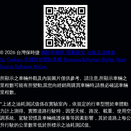
©
2026
台灣保時捷
條款與條件.
隱私政策.
出版及法律通
知.
Cookies.
商標與智慧財產權.
Business & Human Rights.
Open
Source Software Notice.
所顯示之車輛外觀及內裝圖片僅供參考。請注意,所顯示車輛之
里程數可能有所變動,當您向經銷商購買車輛時,請務必確認車輛
里程數。
*上述之油耗測試值係在實驗室內，依規定的行車型態於車體動
力計上測得。實際道路行駛時，因受天候、路況、載重、使用空
調系統、駕駛習慣及車輛維護保養等因素影響，其於道路上每公
升行駛的公里數常低於所標示之油耗測試值。