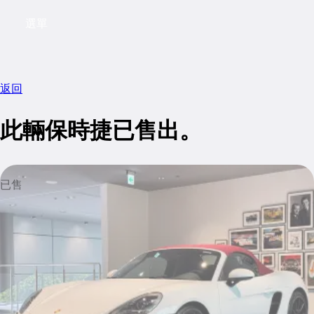
選單
My saved searches, 0 searches saved
My sa
返回
此輛保時捷已售出。
已售