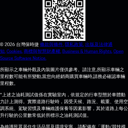
©
2026
台灣保時捷
條款與條件.
隱私政策.
出版及法律通
知.
Cookies.
商標與智慧財產權.
Business & Human Rights.
Open
Source Software Notice.
所顯示之車輛外觀及內裝圖片僅供參考。請注意,所顯示車輛之
里程數可能有所變動,當您向經銷商購買車輛時,請務必確認車輛
里程數。
*上述之油耗測試值係在實驗室內，依規定的行車型態於車體動
力計上測得。實際道路行駛時，因受天候、路況、載重、使用空
調系統、駕駛習慣及車輛維護保養等因素影響，其於道路上每公
升行駛的公里數常低於所標示之油耗測試值。
為維護民眾居住生活品質及環境安寧，請配備有「運動/競技模