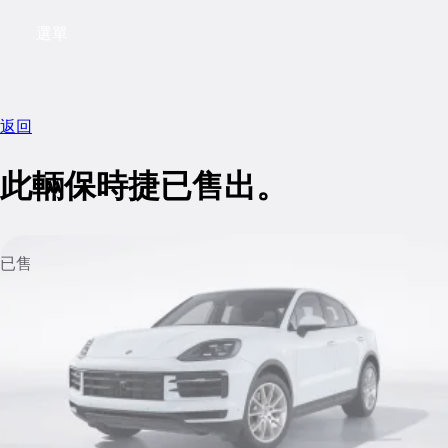
選單
My saved searches, 0 searches saved
My sa
返回
此輛保時捷已售出。
已售