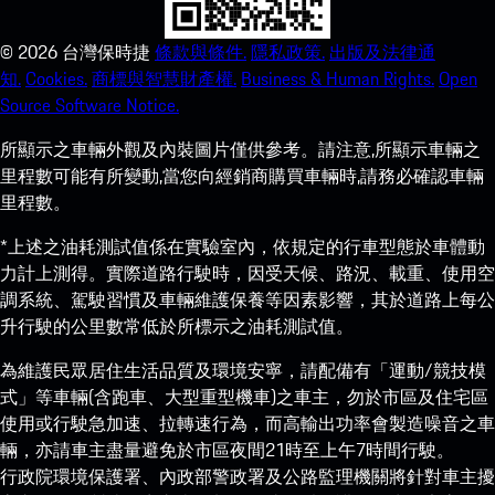
©
2026
台灣保時捷
條款與條件.
隱私政策.
出版及法律通
知.
Cookies.
商標與智慧財產權.
Business & Human Rights.
Open
Source Software Notice.
所顯示之車輛外觀及內裝圖片僅供參考。請注意,所顯示車輛之
里程數可能有所變動,當您向經銷商購買車輛時,請務必確認車輛
里程數。
*上述之油耗測試值係在實驗室內，依規定的行車型態於車體動
力計上測得。實際道路行駛時，因受天候、路況、載重、使用空
調系統、駕駛習慣及車輛維護保養等因素影響，其於道路上每公
升行駛的公里數常低於所標示之油耗測試值。
為維護民眾居住生活品質及環境安寧，請配備有「運動/競技模
式」等車輛(含跑車、大型重型機車)之車主，勿於市區及住宅區
使用或行駛急加速、拉轉速行為，而高輸出功率會製造噪音之車
輛，亦請車主盡量避免於市區夜間21時至上午7時間行駛。
行政院環境保護署、內政部警政署及公路監理機關將針對車主擾