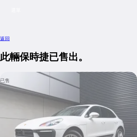
選單
My saved searches, 0 searches saved
My sa
返回
此輛保時捷已售出。
已售