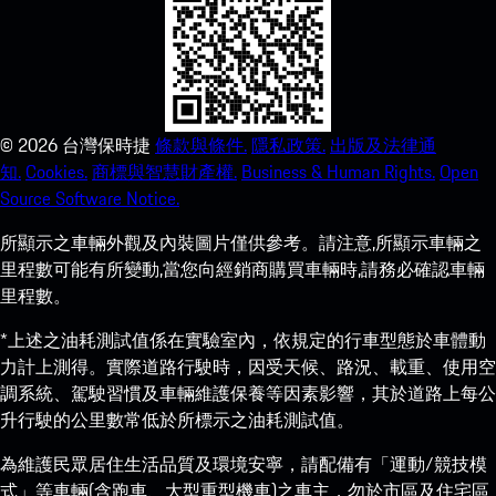
©
2026
台灣保時捷
條款與條件.
隱私政策.
出版及法律通
知.
Cookies.
商標與智慧財產權.
Business & Human Rights.
Open
Source Software Notice.
所顯示之車輛外觀及內裝圖片僅供參考。請注意,所顯示車輛之
里程數可能有所變動,當您向經銷商購買車輛時,請務必確認車輛
里程數。
*上述之油耗測試值係在實驗室內，依規定的行車型態於車體動
力計上測得。實際道路行駛時，因受天候、路況、載重、使用空
調系統、駕駛習慣及車輛維護保養等因素影響，其於道路上每公
升行駛的公里數常低於所標示之油耗測試值。
為維護民眾居住生活品質及環境安寧，請配備有「運動/競技模
式」等車輛(含跑車、大型重型機車)之車主，勿於市區及住宅區