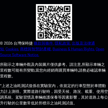
©
2026
台灣保時捷
條款與條件.
隱私政策.
出版及法律通
知.
Cookies.
商標與智慧財產權.
Business & Human Rights.
Open
Source Software Notice.
所顯示之車輛外觀及內裝圖片僅供參考。請注意,所顯示車輛之
里程數可能有所變動,當您向經銷商購買車輛時,請務必確認車輛
里程數。
*上述之油耗測試值係在實驗室內，依規定的行車型態於車體動
力計上測得。實際道路行駛時，因受天候、路況、載重、使用空
調系統、駕駛習慣及車輛維護保養等因素影響，其於道路上每公
升行駛的公里數常低於所標示之油耗測試值。