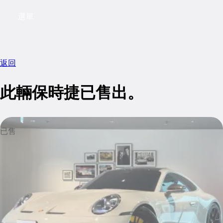
選單
My saved searches, 0 searches saved
My sa
返回
此輛保時捷已售出。
已售