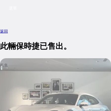
選單
My saved searches, 0 searches saved
My sa
返回
此輛保時捷已售出。
已售