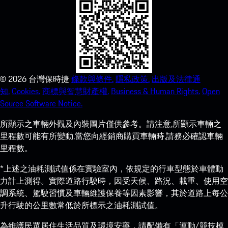
©
2026
台灣保時捷
條款與條件.
隱私政策.
出版及法律通
知.
Cookies.
商標與智慧財產權.
Business & Human Rights.
Open
Source Software Notice.
所顯示之車輛外觀及內裝圖片僅供參考。請注意,所顯示車輛之
里程數可能有所變動,當您向經銷商購買車輛時,請務必確認車輛
里程數。
*上述之油耗測試值係在實驗室內，依規定的行車型態於車體動
力計上測得。實際道路行駛時，因受天候、路況、載重、使用空
調系統、駕駛習慣及車輛維護保養等因素影響，其於道路上每公
升行駛的公里數常低於所標示之油耗測試值。
為維護民眾居住生活品質及環境安寧，請配備有「運動/競技模