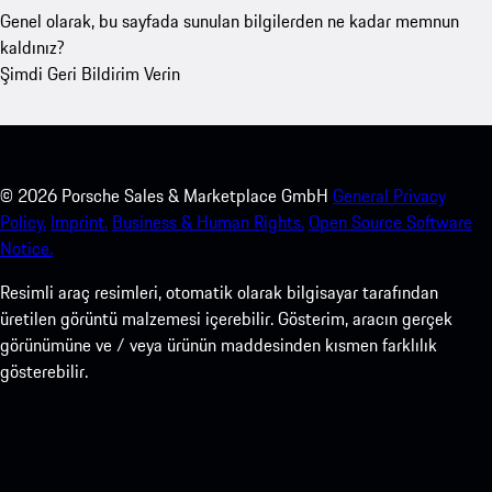
Genel olarak, bu sayfada sunulan bilgilerden ne kadar memnun
kaldınız?
Şimdi Geri Bildirim Verin
©
2026
Porsche Sales & Marketplace GmbH
General Privacy
Policy.
Imprint.
Business & Human Rights.
Open Source Software
Notice.
Resimli araç resimleri, otomatik olarak bilgisayar tarafından
üretilen görüntü malzemesi içerebilir. Gösterim, aracın gerçek
görünümüne ve / veya ürünün maddesinden kısmen farklılık
gösterebilir.