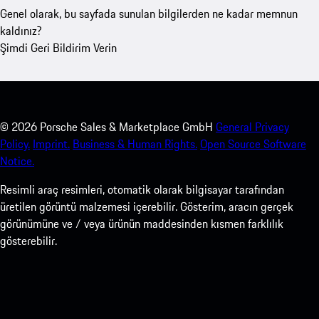
Genel olarak, bu sayfada sunulan bilgilerden ne kadar memnun
kaldınız?
Şimdi Geri Bildirim Verin
©
2026
Porsche Sales & Marketplace GmbH
General Privacy
Policy.
Imprint.
Business & Human Rights.
Open Source Software
Notice.
Resimli araç resimleri, otomatik olarak bilgisayar tarafından
üretilen görüntü malzemesi içerebilir. Gösterim, aracın gerçek
görünümüne ve / veya ürünün maddesinden kısmen farklılık
gösterebilir.