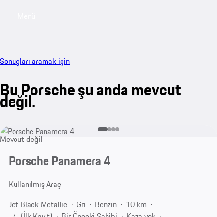
Menü
My sa
Sonuçları aramak için
Bu Porsche şu anda mevcut
değil.
Mevcut değil
Porsche Panamera 4
Kullanılmış Araç
Jet Black Metallic
Gri
Benzin
10 km
-/- (İlk Kayıt)
Bir Önceki Sahibi
Kaza yok