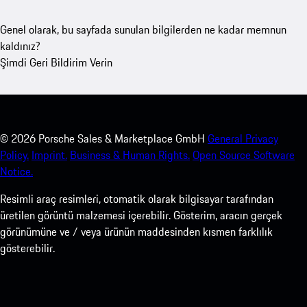
Genel olarak, bu sayfada sunulan bilgilerden ne kadar memnun
kaldınız?
Şimdi Geri Bildirim Verin
©
2026
Porsche Sales & Marketplace GmbH
General Privacy
Policy.
Imprint.
Business & Human Rights.
Open Source Software
Notice.
Resimli araç resimleri, otomatik olarak bilgisayar tarafından
üretilen görüntü malzemesi içerebilir. Gösterim, aracın gerçek
görünümüne ve / veya ürünün maddesinden kısmen farklılık
gösterebilir.