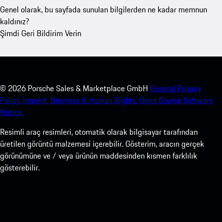
Genel olarak, bu sayfada sunulan bilgilerden ne kadar memnun
kaldınız?
Şimdi Geri Bildirim Verin
©
2026
Porsche Sales & Marketplace GmbH
General Privacy
Policy.
Imprint.
Business & Human Rights.
Open Source Software
Notice.
Resimli araç resimleri, otomatik olarak bilgisayar tarafından
üretilen görüntü malzemesi içerebilir. Gösterim, aracın gerçek
görünümüne ve / veya ürünün maddesinden kısmen farklılık
gösterebilir.