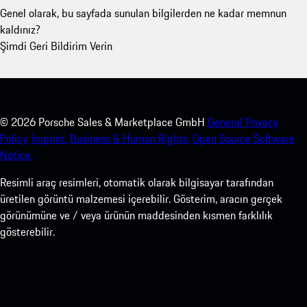
Genel olarak, bu sayfada sunulan bilgilerden ne kadar memnun
kaldınız?
Şimdi Geri Bildirim Verin
©
2026
Porsche Sales & Marketplace GmbH
General Privacy
Policy.
Imprint.
Business & Human Rights.
Open Source Software
Notice.
Resimli araç resimleri, otomatik olarak bilgisayar tarafından
üretilen görüntü malzemesi içerebilir. Gösterim, aracın gerçek
görünümüne ve / veya ürünün maddesinden kısmen farklılık
gösterebilir.