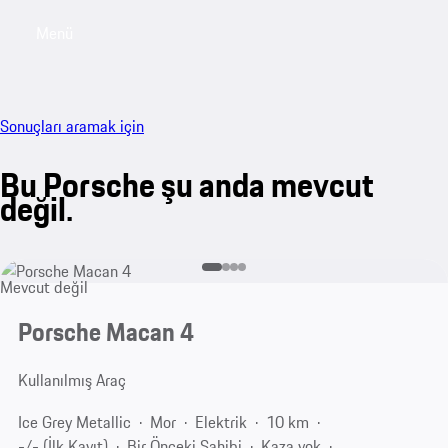
Menü
My sa
Sonuçları aramak için
Bu Porsche şu anda mevcut
değil.
Mevcut değil
Porsche Macan 4
Kullanılmış Araç
Ice Grey Metallic
Mor
Elektrik
10 km
-/- (İlk Kayıt)
Bir Önceki Sahibi
Kaza yok