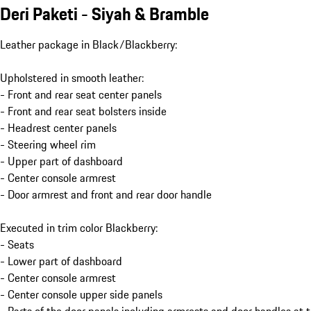
Deri Paketi - Siyah & Bramble
Leather package in Black/Blackberry:
Upholstered in smooth leather:
- Front and rear seat center panels
- Front and rear seat bolsters inside
- Headrest center panels
- Steering wheel rim
- Upper part of dashboard
- Center console armrest
- Door armrest and front and rear door handle
Executed in trim color Blackberry:
- Seats
- Lower part of dashboard
- Center console armrest
- Center console upper side panels
- Parts of the door panels including armrests and door handles at t