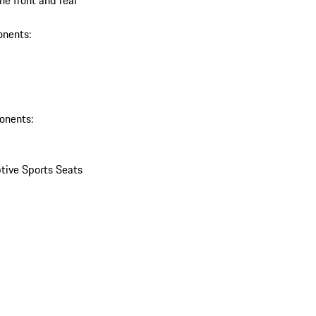
onents:
onents:
ptive Sports Seats