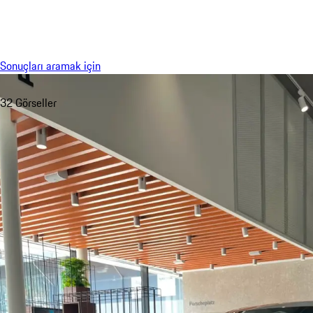
Menü
Sonuçları aramak için
32 Görseller