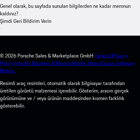
Genel olarak, bu sayfada sunulan bilgilerden ne kadar memnun
kaldınız?
Şimdi Geri Bildirim Verin
©
2026
Porsche Sales & Marketplace GmbH
General Privacy
Policy.
Imprint.
Business & Human Rights.
Open Source Software
Notice.
Resimli araç resimleri, otomatik olarak bilgisayar tarafından
üretilen görüntü malzemesi içerebilir. Gösterim, aracın gerçek
görünümüne ve / veya ürünün maddesinden kısmen farklılık
gösterebilir.