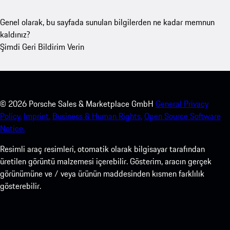
Genel olarak, bu sayfada sunulan bilgilerden ne kadar memnun
kaldınız?
Şimdi Geri Bildirim Verin
©
2026
Porsche Sales & Marketplace GmbH
General Privacy
Policy.
Imprint.
Business & Human Rights.
Open Source Software
Notice.
Resimli araç resimleri, otomatik olarak bilgisayar tarafından
üretilen görüntü malzemesi içerebilir. Gösterim, aracın gerçek
görünümüne ve / veya ürünün maddesinden kısmen farklılık
gösterebilir.