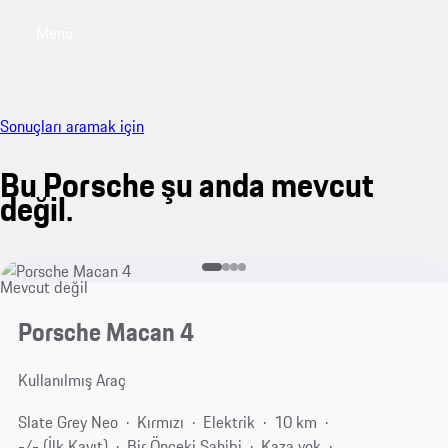
Menü
My sa
Sonuçları aramak için
Bu Porsche şu anda mevcut
değil.
Mevcut değil
Porsche Macan 4
Kullanılmış Araç
Slate Grey Neo
Kırmızı
Elektrik
10 km
-/- (İlk Kayıt)
Bir Önceki Sahibi
Kaza yok